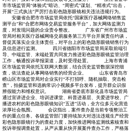
市市场监管局“体验式”暗访、“周密式”谋划、“精准式”出击，
开展“三式执法”严厉打击彩色隐形眼镜相关违法违规行为。
安徽省合肥市市场监管局依托“国家医疗器械网络销售监
测平台”和“合肥市网络交易监管服务平台”，加大网络监测力
度，对发现问题的企业责令整改。 广东省广州市市场监
管局对相关医疗器械网络交易服务第三方平台开展责任约谈，
督促其落实企业主体责任，对平台上的彩色隐形眼镜销售行为
及信息进行监测。 四川省德阳市市场监管局采取前端引
导、中端监管、末端处置共同发力推进彩色隐形眼镜监管治理
工作，畅通投诉举报渠道，及时受理处置。 上海市青浦
区市场监管局依托互联网大数据，结合历史监管数据深挖细
查，依法查处从事网络销售的经营企业。 山东省青岛市
崂山区市场监管局对企业实行“不打招呼、随机抽取、突击检
查”，拍摄监管和选购常识小视频多平台发布，提升群众识假
辨假能力和维权意识。 湖南省娄底市新化县市场监管局
通过宣讲进企业、培训进课堂、科普进基层、关爱进学校、广
播进农村的彩色隐形眼镜知识“五进”活动，全方位多元化营造
浓厚社会氛围。 会议指出，案件查办是当前专项整治工
作的重点任务。各级监管部门要持续加大对违法违规生产经营
彩色隐形眼镜行为的查处力度，加快推进网络监测线索核查和
投诉举报调查处置，从严从重从快开展案件查办工作，严格落