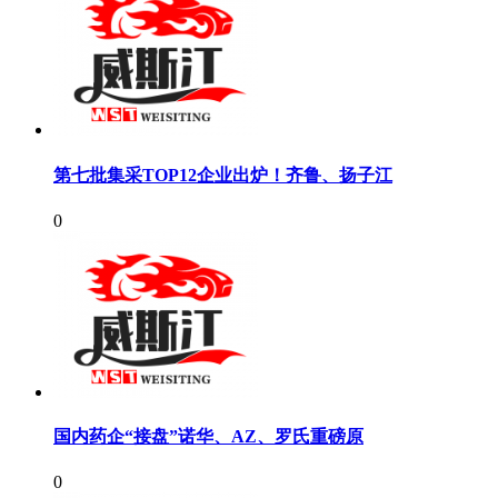
第七批集采TOP12企业出炉！齐鲁、扬子江
0
国内药企“接盘”诺华、AZ、罗氏重磅原
0