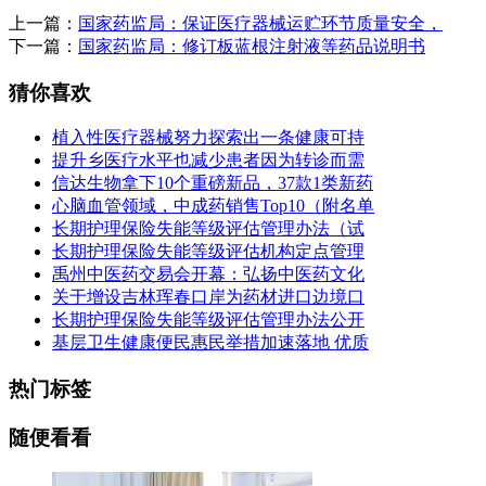
上一篇：
国家药监局：保证医疗器械运贮环节质量安全，
下一篇：
国家药监局：修订板蓝根注射液等药品说明书
猜你喜欢
植入性医疗器械努力探索出一条健康可持
提升乡医疗水平也减少患者因为转诊而需
信达生物拿下10个重磅新品，37款1类新药
心脑血管领域，中成药销售Top10（附名单
长期护理保险失能等级评估管理办法（试
长期护理保险失能等级评估机构定点管理
禹州中医药交易会开幕：弘扬中医药文化
关于增设吉林珲春口岸为药材进口边境口
长期护理保险失能等级评估管理办法公开
基层卫生健康便民惠民举措加速落地 优质
热门标签
随便看看