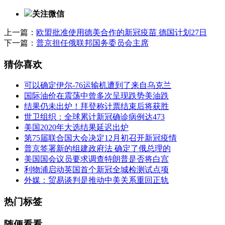
关注微信
上一篇：
欧盟批准使用德美合作的新冠疫苗 德国计划27日
下一篇：
普京担任俄联邦国务委员会主席
猜你喜欢
可以确定伊尔-76运输机遭到了来自乌克兰
国际油价在震荡中曾多次呈现跌势美油跌
结果仍未出炉！拜登称计票结束后将获胜
世卫组织：全球累计新冠确诊病例达473
美国2020年大选结果延迟出炉
第75届联合国大会决定12月初召开新冠疫情
普京签署新的组建政府法 确定了俄总理的
美国国会议员要求调查特朗普是否将白宫
利物浦启动英国首个新冠全城检测试点项
外媒：贸易谈判是推动中美关系重回正轨
热门标签
随便看看