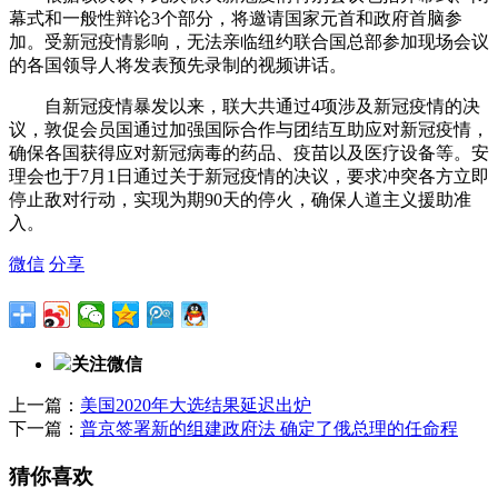
幕式和一般性辩论3个部分，将邀请国家元首和政府首脑参
加。受新冠疫情影响，无法亲临纽约联合国总部参加现场会议
的各国领导人将发表预先录制的视频讲话。
自新冠疫情暴发以来，联大共通过4项涉及新冠疫情的决
议，敦促会员国通过加强国际合作与团结互助应对新冠疫情，
确保各国获得应对新冠病毒的药品、疫苗以及医疗设备等。安
理会也于7月1日通过关于新冠疫情的决议，要求冲突各方立即
停止敌对行动，实现为期90天的停火，确保人道主义援助准
入。
微信
分享
关注微信
上一篇：
美国2020年大选结果延迟出炉
下一篇：
普京签署新的组建政府法 确定了俄总理的任命程
猜你喜欢