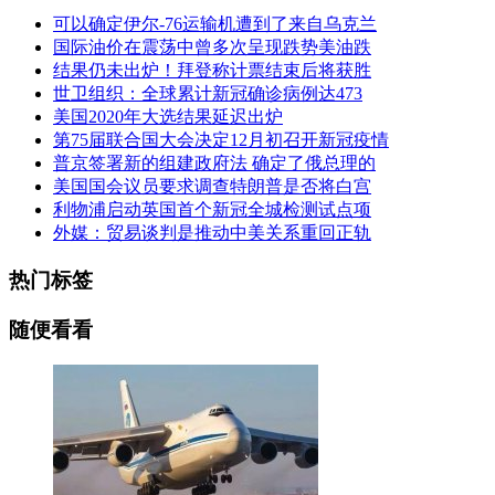
可以确定伊尔-76运输机遭到了来自乌克兰
国际油价在震荡中曾多次呈现跌势美油跌
结果仍未出炉！拜登称计票结束后将获胜
世卫组织：全球累计新冠确诊病例达473
美国2020年大选结果延迟出炉
第75届联合国大会决定12月初召开新冠疫情
普京签署新的组建政府法 确定了俄总理的
美国国会议员要求调查特朗普是否将白宫
利物浦启动英国首个新冠全城检测试点项
外媒：贸易谈判是推动中美关系重回正轨
热门标签
随便看看