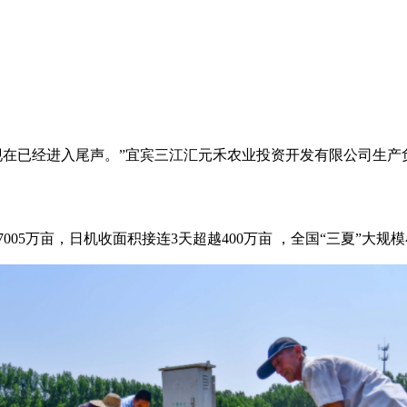
在已经进入尾声。”宜宾三江汇元禾农业投资开发有限公司生产负责人邓旭
05万亩，日机收面积接连3天超越400万亩 ，全国“三夏”大规