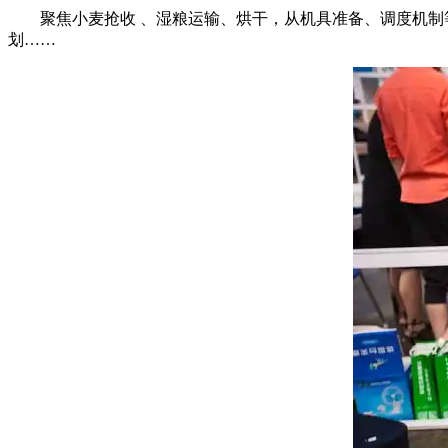
聚焦小麦抢收 、湿粮运输、烘干，从机具准备、调度
划……