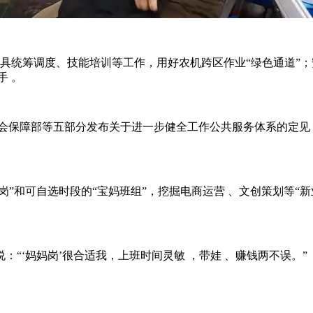
农机具统筹调度、技能培训等工作，用好农机跨区作业“绿色通道
 。
障部等五部分发布关于进一步健全工作公共服务体系的定见 ，提
和可自选时段的“宝妈班组”，挖掘电商运营 、文创策划等“新业态
’很合适我，上班时间灵敏 ，带娃 、赚钱两不误。”