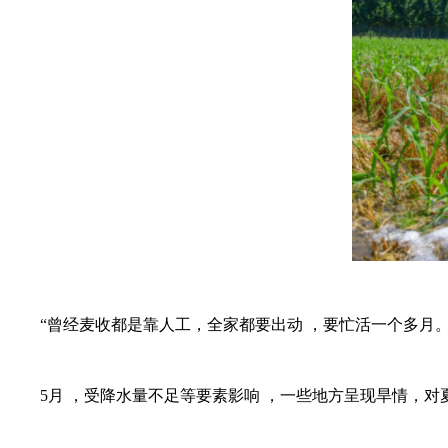
“曾经麦收都是靠人工，全家都要出动 ，要忙活一个多月。现
5月 ，受降水量不足等要素影响 ，一些地方呈现旱情，对