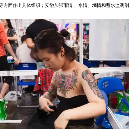
机制等方面作出具体组织；安徽加强雨情 、水情、墒情和蓄