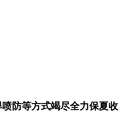
旱喷防等方式竭尽全力保夏收