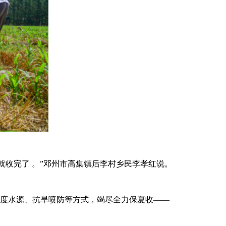
完了 。”邓州市高集镇后李村乡民李孝红说。
过调度水源、抗旱喷防等方式，竭尽全力保夏收——