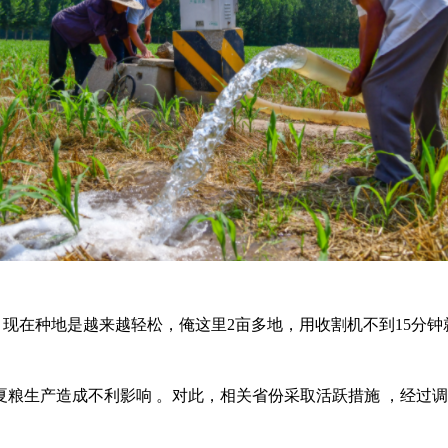
在种地是越来越轻松，俺这里2亩多地，用收割机不到15分钟就收
夏粮生产造成不利影响 。对此，相关省份采取活跃措施 ，经