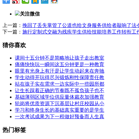
关注微信
上一篇：
挽回了丢失掌管了公道也给文身服务供给者敲响了法
下一篇：
施行定制式交融为残疾学生供给技能培养工作转衔工
猜你喜欢
课间十五分钟不是简略地让孩子走出教室
痛痛快快玩一瞬间这五分钟更是一种教育
眼里有光身上有汗是让学生动起来在奔驰
学生动得开玩得尽兴锻炼刚性保障责任教
站在孩子实在需求一边实际中一些园所都
让生长踩着正确的节奏既不孤负孩子也不
基础薄弱区域学位供应量体裁衣加强教育
轮岗将优质资源下沉基层让村庄校园从小
学习和终身生长的基础真实重要的是学生
一次考试成果为下一程做好预备而人生真
热门标签