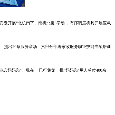
”；安徽开展“北机南下、南机北援”举动 ，有序调度机具开展应急
出20条服务举动；六部分部署家政服务职业技能专项培训
妈妈岗”。现在 ，已征集第一批“妈妈岗”用人单位400余