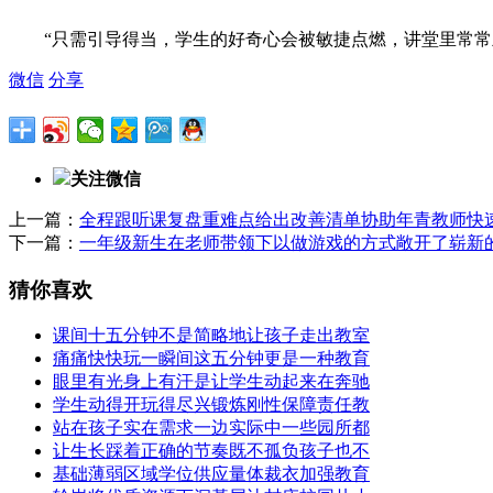
“只需引导得当，学生的好奇心会被敏捷点燃，讲堂里常常呈
微信
分享
关注微信
上一篇：
全程跟听课复盘重难点给出改善清单协助年青教师快
下一篇：
一年级新生在老师带领下以做游戏的方式敞开了崭新
猜你喜欢
课间十五分钟不是简略地让孩子走出教室
痛痛快快玩一瞬间这五分钟更是一种教育
眼里有光身上有汗是让学生动起来在奔驰
学生动得开玩得尽兴锻炼刚性保障责任教
站在孩子实在需求一边实际中一些园所都
让生长踩着正确的节奏既不孤负孩子也不
基础薄弱区域学位供应量体裁衣加强教育