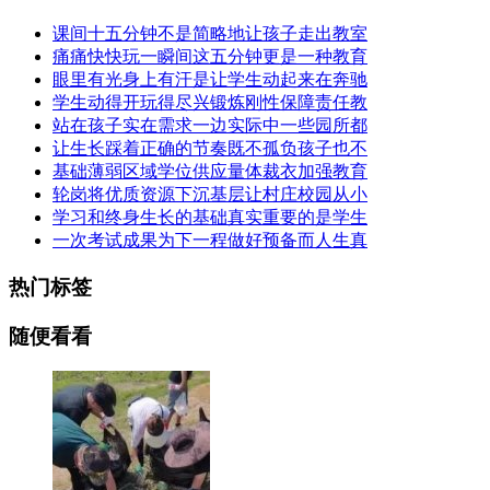
课间十五分钟不是简略地让孩子走出教室
痛痛快快玩一瞬间这五分钟更是一种教育
眼里有光身上有汗是让学生动起来在奔驰
学生动得开玩得尽兴锻炼刚性保障责任教
站在孩子实在需求一边实际中一些园所都
让生长踩着正确的节奏既不孤负孩子也不
基础薄弱区域学位供应量体裁衣加强教育
轮岗将优质资源下沉基层让村庄校园从小
学习和终身生长的基础真实重要的是学生
一次考试成果为下一程做好预备而人生真
热门标签
随便看看