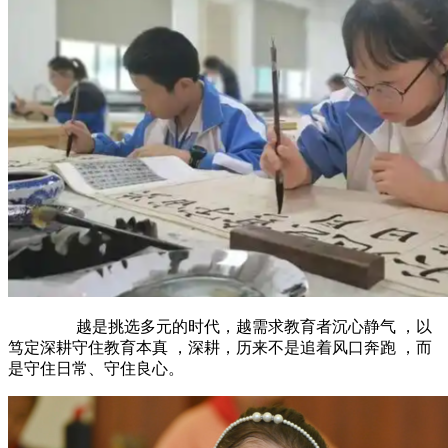
越是挑选多元的时代，越需求教育者沉心静气 ，以
笃定深耕守住教育本真 ，深耕，历来不是追着风口奔跑 ，而
是守住日常、守住良心。