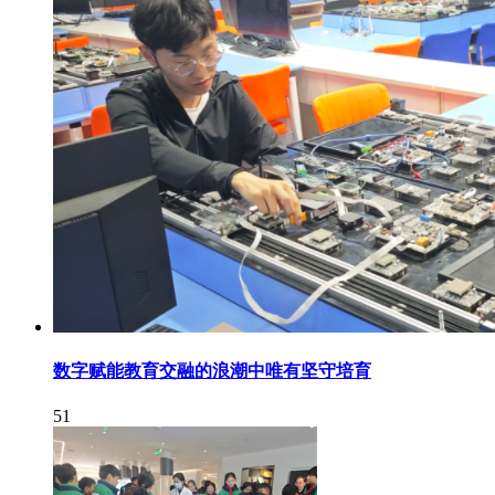
数字赋能教育交融的浪潮中唯有坚守培育
51