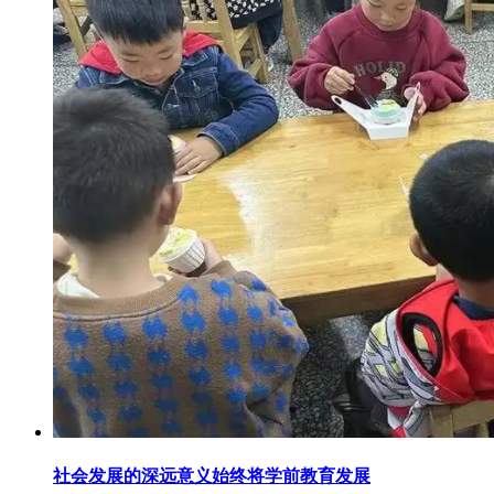
社会发展的深远意义始终将学前教育发展