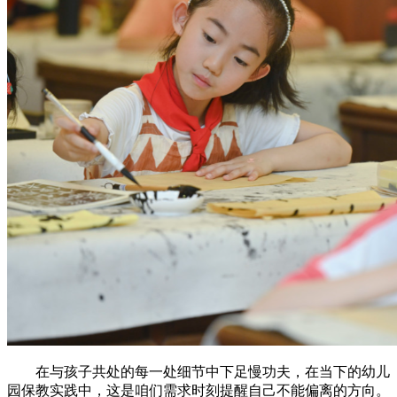
在与孩子共处的每一处细节中下足慢功夫，在当下的幼儿
园保教实践中，这是咱们需求时刻提醒自己不能偏离的方向。