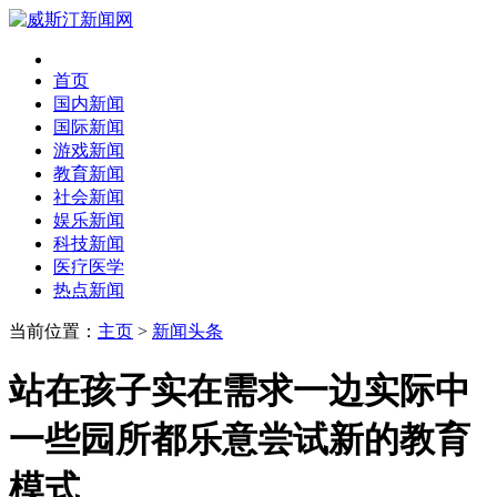
首页
国内新闻
国际新闻
游戏新闻
教育新闻
社会新闻
娱乐新闻
科技新闻
医疗医学
热点新闻
当前位置：
主页
>
新闻头条
站在孩子实在需求一边实际中
一些园所都乐意尝试新的教育
模式