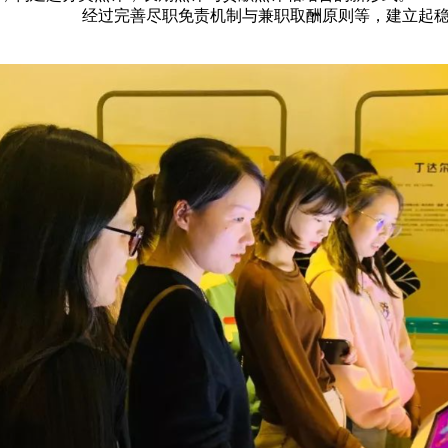
。 经过完善尽职免责机制与兼职取酬原则等，建立起