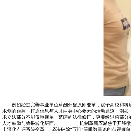
例如经过完善事业单位薪酬分配原则变革，赋予高校和科研院所更
求侧的距离，打通信息与人才两类中心要素的活动通道
求立法部分不能仅重视单一范畴的法律修订，更要经过跨部分
人才鼓励与效果转化层面。 机制革新应聚焦于开释微观个别的发
上深化点评系统变革  ，坚决破除“五唯”等唯数量论的点评倾