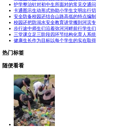
护学整治针对初中生所面对的常见交通问
卡通图示生动形式协助小学生文明出行切
安全防备校园还结合山路高低的特点编制
校园还把防溺水安全教育讲堂搬到河滨专
步行途中师生们沿着弥河河畔前行学生们
三堂课立足三阶段四环节结构化育人系统
健康生长作为目标以每个学生的实在取得
热门标签
随便看看