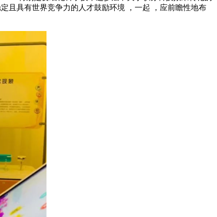
稳定且具有世界竞争力的人才鼓励环境 ，一起 ，应前瞻性地布