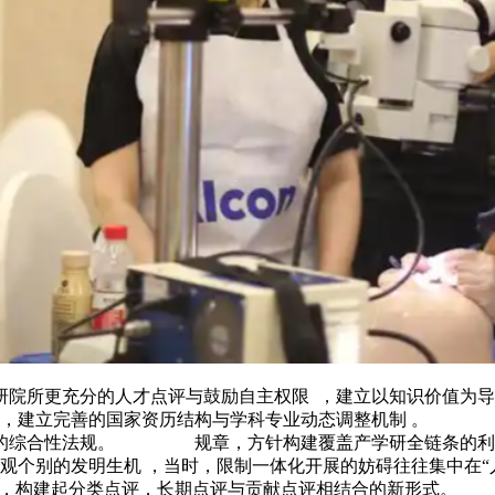
充分的人才点评与鼓励自主权限  ，建立以知识价值为导向
，例如  ，建立完善的国家资历结构与学科专业动态调整机制
的综合性法规。 规章，方针构建覆盖产学研全链条的
明生机 ，当时，限制一体化开展的妨碍往往集中在“
向，构建起分类点评，长期点评与贡献点评相结合的新