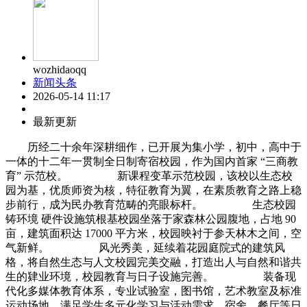
wozhidaoqq
新闻头条
2026-05-14 11:17
最新更新
历经二十余年深耕细作，已开展为集小学，初中，高中于
一体的十二年一贯制全日制寄宿校园，作为国内首家 “三商教
育” 示范校。 新课程变革示范校园，该校以生态校
园为基，优质师资为核，特征教育为翼，在素质教育之路上稳
步前行，成为民办教育范畴的亮眼标杆。 生态校园
铸环境 硬件设施筑根基校园坐落于家森林公园腹地，占地 90
亩，建筑面积达 17000 平方米，校园映衬于参天林木之间，空
气新鲜。 风光秀美，延续着花园庭院式的建筑风
格，将自然生态与人文校园完美交融，打造出人与自然和谐共
生的肄业环境，校园教育与日子设施完善。 装备现
代化多媒体教育体系，专业试验室，图书馆，艺术教室及标准
运动场地，满足学生多元化学习与活动需求，宿舍，餐厅等日