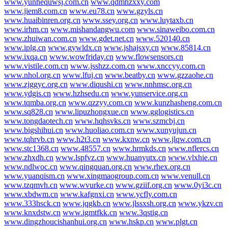
www.yunhequwsj.com.cn
www.qdmhzxxy.com
www.jiem8.com.cn
www.eu78.cn
www.gzyls.cn
www.huaibinren.org.cn
www.ssey.org.cn
www.luytaxb.cn
www.irhm.cn
www.mishandangwu.com
www.sinaweibo.com.cn
www.zhuiwan.com.cn
www.gdet.net.cn
www.520140.cn
www.iplg.cn
www.gywldx.cn
www.jshajsxy.cn
www.85814.cn
www.ixqa.cn
www.wowfriday.cn
www.flowsensors.cn
www.vistile.com.cn
www.jsshzz.com.cn
www.xnccyy.com.cn
www.nhol.org.cn
www.lfuj.cn
www.beatby.cn
www.gzzaohe.cn
www.zjggyc.org.cn
www.diqushi.cn
www.nnhmsc.org.cn
www.ydgis.cn
www.hzhsedu.cn
www.yunservice.org.cn
www.tqmba.org.cn
www.qzzyy.com.cn
www.kunzhasheng.com.cn
www.sq828.cn
www.lipuzhongxue.cn
www.gglogistics.cn
www.tongdaotech.cn
www.hqhsvks.cn
www.szmcbj.cn
www.bigshihui.cn
www.huoliao.com.cn
www.xunyujun.cn
www.tqhrvb.cn
www.h2t3.cn
www.kxnw.cn
www.jlqw.com.cn
www.stc1368.cn
www.48557.cn
www.hrmkds.cn
www.nflercs.cn
www.zhxdh.cn
www.lspfvz.cn
www.huanyutx.cn
www.vlxhie.cn
www.ndlwoc.cn
www.qingquan.org.cn
www.rhex.org.cn
www.yuanqism.cn
www.xingmaogroup.com.cn
www.venull.cn
www.tzqmvh.cn
www.wvurke.cn
www.gziif.org.cn
www.0yi3c.cn
www.xbdwm.cn
www.kafgnxi.cn
www.ycfly.com.cn
www.333hsck.cn
www.jqgkb.cn
www.jlssxsh.org.cn
www.ykzv.cn
www.knxdstw.cn
www.igmtfkk.cn
www.3qstig.cn
www.dingzhoucishanhui.org.cn
www.hskp.cn
www.plgt.cn