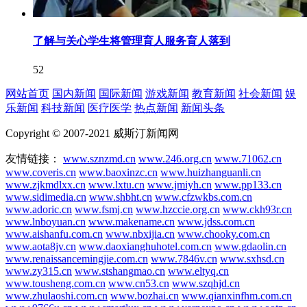
了解与关心学生将管理育人服务育人落到
52
网站首页
国内新闻
国际新闻
游戏新闻
教育新闻
社会新闻
娱
乐新闻
科技新闻
医疗医学
热点新闻
新闻头条
Copyright © 2007-2021 威斯汀新闻网
友情链接：
www.sznzmd.cn
www.246.org.cn
www.71062.cn
www.coveris.cn
www.baoxinzc.cn
www.huizhanguanli.cn
www.zjkmdlxx.cn
www.lxtu.cn
www.jmiyh.cn
www.pp133.cn
www.sidimedia.cn
www.shbht.cn
www.cfzwkbs.com.cn
www.adoric.cn
www.fsmj.cn
www.hzccie.org.cn
www.ckh93r.cn
www.lnboyuan.cn
www.makename.cn
www.jdss.com.cn
www.aishanfu.com.cn
www.nbxijia.cn
www.chooky.com.cn
www.aota8jv.cn
www.daoxianghuhotel.com.cn
www.gdaolin.cn
www.renaissancemingjie.com.cn
www.7846v.cn
www.sxhsd.cn
www.zy315.cn
www.stshangmao.cn
www.eltyq.cn
www.tousheng.com.cn
www.cn53.cn
www.szqhjd.cn
www.zhulaoshi.com.cn
www.bozhai.cn
www.qianxinfhm.com.cn