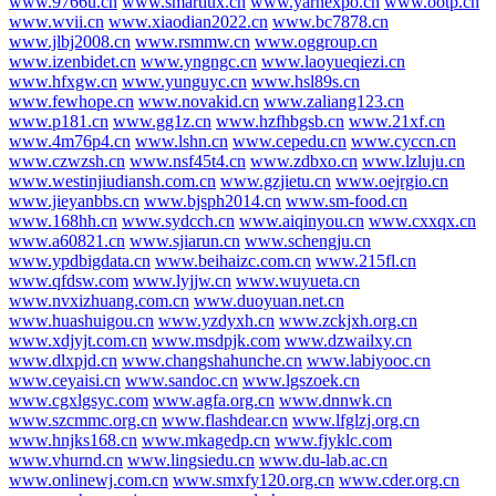
www.9766u.cn
www.smartlux.cn
www.yarnexpo.cn
www.ootp.cn
www.wvii.cn
www.xiaodian2022.cn
www.bc7878.cn
www.jlbj2008.cn
www.rsmmw.cn
www.oggroup.cn
www.izenbidet.cn
www.yngngc.cn
www.laoyueqiezi.cn
www.hfxgw.cn
www.yunguyc.cn
www.hsl89s.cn
www.fewhope.cn
www.novakid.cn
www.zaliang123.cn
www.p181.cn
www.gg1z.cn
www.hzfhbgsb.cn
www.21xf.cn
www.4m76p4.cn
www.lshn.cn
www.cepedu.cn
www.cyccn.cn
www.czwzsh.cn
www.nsf45t4.cn
www.zdbxo.cn
www.lzluju.cn
www.westinjiudiansh.com.cn
www.gzjietu.cn
www.oejrgio.cn
www.jieyanbbs.cn
www.bjsph2014.cn
www.sm-food.cn
www.168hh.cn
www.sydcch.cn
www.aiqinyou.cn
www.cxxqx.cn
www.a60821.cn
www.sjiarun.cn
www.schengju.cn
www.ypdbigdata.cn
www.beihaizc.com.cn
www.215fl.cn
www.qfdsw.com
www.lyjjw.cn
www.wuyueta.cn
www.nvxizhuang.com.cn
www.duoyuan.net.cn
www.huashuigou.cn
www.yzdyxh.cn
www.zckjxh.org.cn
www.xdjyjt.com.cn
www.msdpjk.com
www.dzwailxy.cn
www.dlxpjd.cn
www.changshahunche.cn
www.labiyooc.cn
www.ceyaisi.cn
www.sandoc.cn
www.lgszoek.cn
www.cgxlgsyc.com
www.agfa.org.cn
www.dnnwk.cn
www.szcmmc.org.cn
www.flashdear.cn
www.lfglzj.org.cn
www.hnjks168.cn
www.mkagedp.cn
www.fjyklc.com
www.vhurnd.cn
www.lingsiedu.cn
www.du-lab.ac.cn
www.onlinewj.com.cn
www.smxfy120.org.cn
www.cder.org.cn