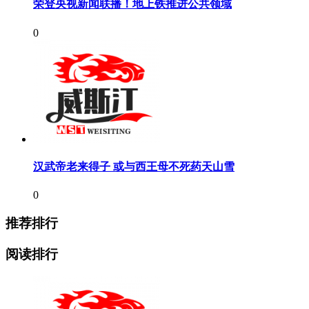
荣登央视新闻联播！地上铁推进公共领域
0
汉武帝老来得子 或与西王母不死药天山雪
0
推荐排行
阅读排行