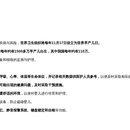
疾病与风险，
世界卫生组织将每年11月17日设立为世界早产儿日。
每年约有1500多万早产儿出生，其中我国每年约有110万。
备和细致的监测与护理。
呼吸、心率、体温等生命体征，并记录相关数据供医护人员参考，
以便及时采取相应
可能出现的健康问题，及时采取干预措施。
暖舒适的环境，
以便对婴儿进行培育和护理。
设备，防止磕碰婴儿。
忆、静音报警系统、键盘锁定和自检
等功能。