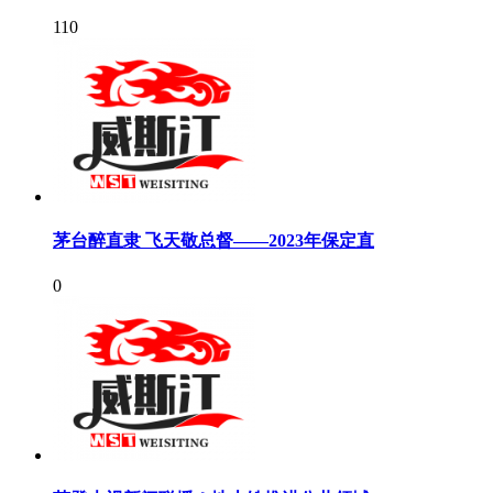
110
茅台醉直隶 飞天敬总督——2023年保定直
0