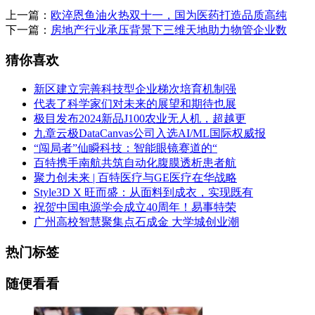
上一篇：
欧淬恩鱼油火热双十一，国为医药打造品质高纯
下一篇：
房地产行业承压背景下三维天地助力物管企业数
猜你喜欢
新区建立完善科技型企业梯次培育机制强
代表了科学家们对未来的展望和期待也展
极目发布2024新品J100农业无人机，超越更
九章云极DataCanvas公司入选AI/ML国际权威报
“闯局者”仙瞬科技：智能眼镜赛道的“
百特携手南航共筑自动化腹膜透析患者航
聚力创未来 | 百特医疗与GE医疗在华战略
Style3D X 旺而盛：从面料到成衣，实现既有
祝贺中国电源学会成立40周年！易事特荣
广州高校智慧聚集点石成金 大学城创业潮
热门标签
随便看看