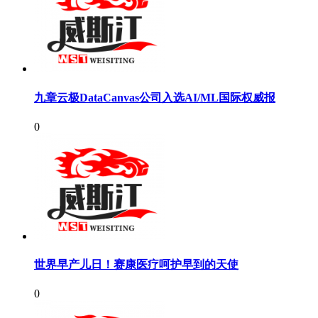
九章云极DataCanvas公司入选AI/ML国际权威报
0
世界早产儿日！赛康医疗呵护早到的天使
0