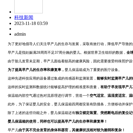
科技新闻
2023-11-18 03:59
admin
为了更好地倡导人们关注早产儿的生存与发展，采取有效行动，降低早产导致的
早产儿是指妊娠满28周而不足37周分娩的婴儿。根据世界卫生组织的数据，
全球
由于胎儿发育未足期，早产儿面临着较高的健康风险，因此需要接受特殊照护设
为了提高早产儿的生存率和康复率，
婴儿保温箱成为了重要的医疗设备。
这种先进科技应用的设备通过集成的传感器和监测装置，
能够实时监测早产儿的
这样的实时监测和数据统计能够提高护理的精准度和质量，
有助于早发现早产儿
保温箱内部空气通过热对流原理进行调节，营造一个
空气适宜、温湿度适宜、温
此外，为了保证婴儿的安全，婴儿保温箱四周都安装有防撞条，方便移动并保护
除了上述的这些功能之外，婴儿保温箱还有
独立锁定装置、突然断电后的复位记
婴儿保温箱的使用，同样也可以提高早产儿的生存率和康复率！
早产儿
由于其不完全发育的身体和器官，其健康状况相对较为脆弱和复杂！