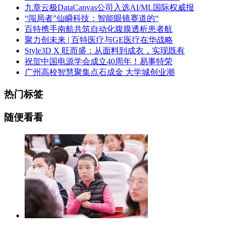
九章云极DataCanvas公司入选AI/ML国际权威报
“闯局者”仙瞬科技：智能眼镜赛道的“
百特携手南航共筑自动化腹膜透析患者航
聚力创未来 | 百特医疗与GE医疗在华战略
Style3D X 旺而盛：从面料到成衣，实现既有
祝贺中国电源学会成立40周年！易事特荣
广州高校智慧聚集点石成金 大学城创业潮
热门标签
随便看看