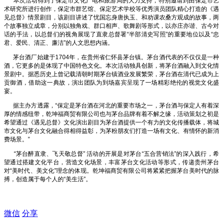
本次活动得到了保定市文化广电和旅游局的大力支持，特别邀请到由保定市艺
术研究所进行创作，保定市群艺馆、保定艺术学校等优秀演员团队精心打造的《遇
见总督》情景剧目，该剧目讲述了忧国忘身唐执玉、和劝课农桑方观成的故事，两
个故事独立成章，分别以独角戏、群口相声、歌舞剧等形式，以亦庄亦谐、古今对
话的手法，以总督们的视角展现了直隶总督署“半部清史写照”的重要地位以及“忠
君、爱民、清正、廉洁”的人文思想内涵。
茅台酒厂始建于1704年，在贵州省仁怀县茅台镇。茅台酒代表的不仅仅是一种
酒，它更多的是体现了中国特色文化。本次活动独具创新，将茅台酒融入到文化情
景剧中。据悉历史上曾记载清朝时期茅台镇酒业发展繁荣，茅台酒在清代已成为上
贡御酒，借助这一典故，演出团队为到场嘉宾呈现了一场精彩绝伦的视觉文化盛
宴。
据主办方透露，“保定是茅台酒在河北的重要市场之一，茅台酒与保定人有着深
厚的情感纽带，乾坤福商贸有限公司也与茅台品牌有着不解之缘，活动策划之初是
希望通过《遇见总督》文化演出剧目为茅台酒提供一个有力的文化传播载体，将城
市文化与茅台文化融合得相得益彰，为茅粉朋友们打造一场有文化、有情怀的新消
费场景。”
“茅台醉直隶、飞天敬总督” 活动的开展是对茅台“五合营销法”的深入践行，希
望通过搭建文化平台，营造文化场景，丰富茅台文化活动等形式，传递贵州茅台
对“美时代、美文化”理念的体现。乾坤福商贸有限公司将紧紧把握茅台美时代的脉
搏，创造属于每个人的“美生活”。
微信
分享