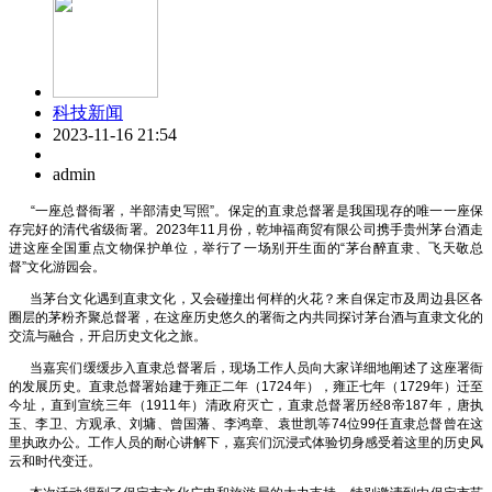
科技新闻
2023-11-16 21:54
admin
“一座总督衙署，半部清史写照”。保定的直隶总督署是我国现存的唯一一座保
存完好的清代省级衙署。2023年11月份，乾坤福商贸有限公司携手贵州茅台酒走
进这座全国重点文物保护单位，举行了一场别开生面的“茅台醉直隶、飞天敬总
督”文化游园会。
当茅台文化遇到直隶文化，又会碰撞出何样的火花？来自保定市及周边县区各
圈层的茅粉齐聚总督署，在这座历史悠久的署衙之内共同探讨茅台酒与直隶文化的
交流与融合，开启历史文化之旅。
当嘉宾们缓缓步入直隶总督署后，现场工作人员向大家详细地阐述了这座署衙
的发展历史。直隶总督署始建于雍正二年（1724年），雍正七年（1729年）迁至
今址，直到宣统三年（1911年）清政府灭亡，直隶总督署历经8帝187年，唐执
玉、李卫、方观承、刘墉、曾国藩、李鸿章、袁世凯等74位99任直隶总督曾在这
里执政办公。工作人员的耐心讲解下，嘉宾们沉浸式体验切身感受着这里的历史风
云和时代变迁。