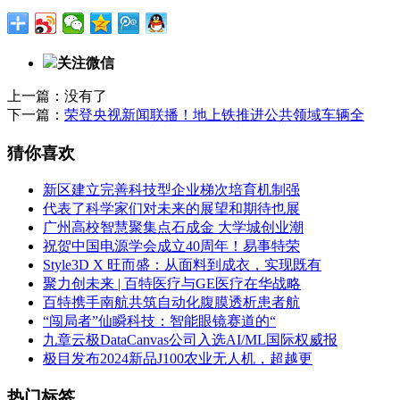
关注微信
上一篇：没有了
下一篇：
荣登央视新闻联播！地上铁推进公共领域车辆全
猜你喜欢
新区建立完善科技型企业梯次培育机制强
代表了科学家们对未来的展望和期待也展
广州高校智慧聚集点石成金 大学城创业潮
祝贺中国电源学会成立40周年！易事特荣
Style3D X 旺而盛：从面料到成衣，实现既有
聚力创未来 | 百特医疗与GE医疗在华战略
百特携手南航共筑自动化腹膜透析患者航
“闯局者”仙瞬科技：智能眼镜赛道的“
九章云极DataCanvas公司入选AI/ML国际权威报
极目发布2024新品J100农业无人机，超越更
热门标签