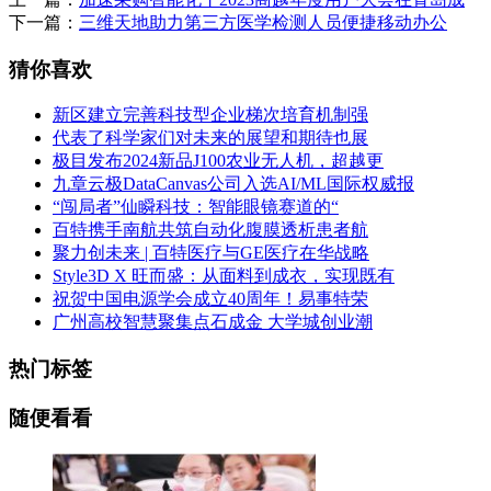
下一篇：
三维天地助力第三方医学检测人员便捷移动办公
猜你喜欢
新区建立完善科技型企业梯次培育机制强
代表了科学家们对未来的展望和期待也展
极目发布2024新品J100农业无人机，超越更
九章云极DataCanvas公司入选AI/ML国际权威报
“闯局者”仙瞬科技：智能眼镜赛道的“
百特携手南航共筑自动化腹膜透析患者航
聚力创未来 | 百特医疗与GE医疗在华战略
Style3D X 旺而盛：从面料到成衣，实现既有
祝贺中国电源学会成立40周年！易事特荣
广州高校智慧聚集点石成金 大学城创业潮
热门标签
随便看看