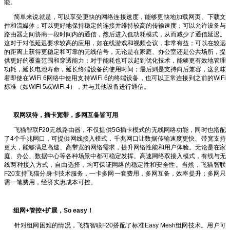
能。
简单来说就是，可以享受更快的网络连接速度，能够更快地加载网页、下载文
件和流媒体；可以更好地保持稳定的连接并维持较高的传输速度；可以允许设备与
路由器之间协商一段时间内的通信，然后进入低功耗模式，从而减少了通信延迟。
这对于对低延迟要求较高的应用，如在线游戏和视频会议，非常有益；可以在较远
的距离上获得更稳定和可靠的无线信号，无论是在家庭、办公室还是公共场所，提
供更好的覆盖范围和穿透能力；对于能耗也可以起到优化技术，能够更有效地管理
功耗，延长电池寿命，延长终端设备的使用时间；最后则是支持向后兼容，这意味
着即使在WiFi 6网络中使用支持WiFi 6的终端设备，也可以正常连接到之前的WiFi
标准（如WiFi 5或WiFi 4），并与其他设备进行通信。
双网双待，插卡宽带，多网互备皆可用
飞猫智联F20无线路由器，不仅提供5G插卡模式的无线网络功能，同时也搭配
了4个千兆网口，可提供网线接入模式，千兆网口让数据传输速度更快、带宽支持
更大，能够满足高速、高带宽的网络需求，提升网络性能和用户体验。无论是在家
庭、办公、数据中心等各种场景中都可稳定发挥。高速网络双接入模式，有线与无
线两种接入方式，自由选择，均可保证网络的稳定性和安全性。当然，飞猫智联
F20支持飞猫分身卡技术服务，一卡多网一套费用，多网互备，效率提升；多网只
需一笔费用，经济实惠成本可控。
组网+管控+扩展，So easy！
针对组网困难的情况，飞猫智联F20搭配了标准Easy Mesh组网技术。用户可