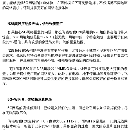
展，能够提供5G网络的快速体验。在两种模式下可灵活选择，不仅满足不同地区
的网络需求，还能提供更好的网络连接体验。
N28频段搭配多天线，信号强覆盖广
如果担心5G网络覆盖的问题，那么飞猫智联F20采用的N28频段将会给你带来
惊喜。N28网络频段是指5G NR（新无线）网络中的一个特定频段，主要用于低频
段的5G通信，具有较强的穿透能力和广阔的覆盖范围。
N28频段在5G网络中发挥着重要的作用，尤其适用于城市和乡村地区的广域覆
盖需求。低频段的特点使得信号能够更好地穿透建筑物和障碍物，提供更广覆盖范
围的服务，并且在室内和室外环境下都能够提供稳定的连接质量。
飞猫智联F20采用N28频段和4*4MINO天线，让设备可以实现更大范围的覆
盖，为用户提供更广阔的网络接入。此外，在电梯、地下停车场等复杂环境中，飞
猫智联F20的网络部署还可以提供更好的连接体验，能够保持较好的信号质量和速
度。
5G+WiFi 6，体验极速真网络
5G网络的高速低延时，已经进入我们的生活，而想让它可以加倍发挥优势，尽
在飞猫智联F20。
飞猫智联F20支持WiFi 6（也称为802.11ax）。而WiFi 6 是最新一代的无线网
络技术标准，相较于以前的WiFi标准，具备更高的速度、更大的容量和更好的性