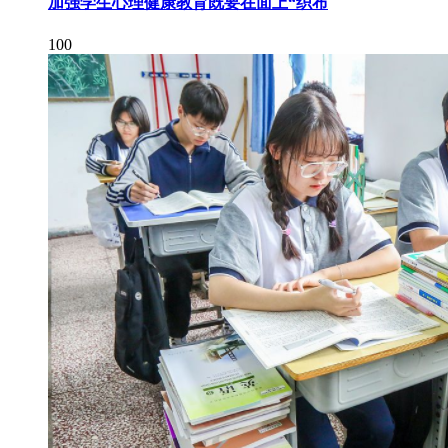
加强学生心理健康教育既要在面上“织布
100