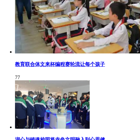
教育联合体文来杯编程赛轮流让每个孩子
77
润心与铸魂校园将赤色文明融入到心思健