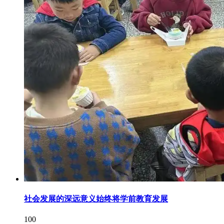
社会发展的深远意义始终将学前教育发展
100