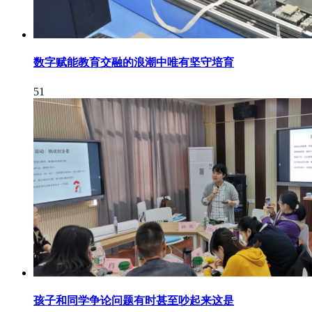
数字赋能教育交融的浪潮中唯有坚守培育
51
孩子和同学争论问题有时甚至吵起来这是