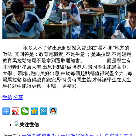
很多人不了解出息起點投入資源在“看不見”地方的
做法 ,其回答是：教育是職責 ,不是生意 ；是馬拉鬆,不是短跑 ,
教育馬拉鬆結尾不是拿到選取通知書。 而是學生有
才能奔赴星辰大海,出息起點願做陪跑人,陪同學生跑過高中、
大學 、職場 ,跑向美好出息,由於每個起點都值得竭盡全力  ,每
場馬拉鬆都值得認真跑完,堅持長時間主義,才幹讓學生在人生
馬拉鬆中跑得更遠、更穩 、更精彩。
微信
分享
关注微信
上一篇：
一次考试成果为下一程做好预备而人生真实挑战在高