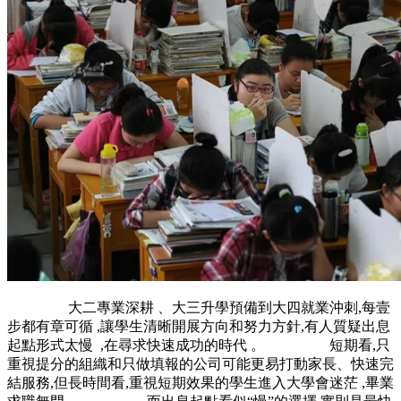
大二專業深耕 、大三升學預備到大四就業沖刺,每壹
步都有章可循 ,讓學生清晰開展方向和努力方針,有人質疑出息
起點形式太慢  ,在尋求快速成功的時代 。 短期看,只
重視提分的組織和只做填報的公司可能更易打動家長、快速完
結服務,但長時間看,重視短期效果的學生進入大學會迷茫 ,畢業