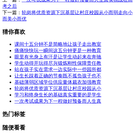
考之后
下一篇：
轮岗将优质资源下沉基层让村庄校园从小而弱走向小
而美小而优
猜你喜欢
课间十五分钟不是简略地让孩子走出教室
痛痛快快玩一瞬间这五分钟更是一种教育
眼里有光身上有汗是让学生动起来在奔驰
学生动得开玩得尽兴锻炼刚性保障责任教
站在孩子实在需求一边实际中一些园所都
让生长踩着正确的节奏既不孤负孩子也不
基础薄弱区域学位供应量体裁衣加强教育
轮岗将优质资源下沉基层让村庄校园从小
学习和终身生长的基础真实重要的是学生
一次考试成果为下一程做好预备而人生真
热门标签
随便看看