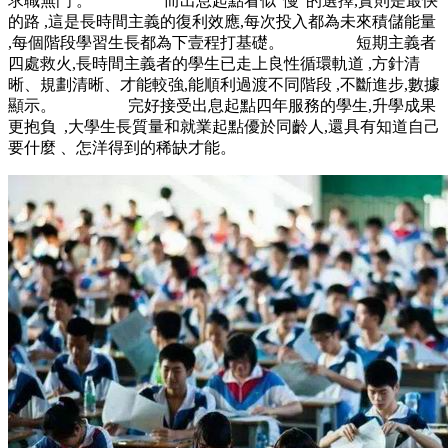
求職無門 。 而出息起點看似“慢”的選擇,實則是最快
的路 ,這是長時間主義的復利效應,每次投入都為未來積儲能量
,每個階段學習生長都為下壹程打基礎。 短期主義者
四處救火,長時間主義者的學生已走上良性循環軌道 ,方針清
晰、規劃清晰、才能較強,能順利過渡不同階段 ,不斷進步,數據
顯示。 完好接受出息起點四年服務的學生,升學成果
更抱負  ,大學生長質量和就業起點優於同齡人,還具有知道自己
要什麼 、怎洋得到的稀缺才能。