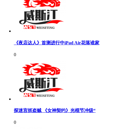
《夜店达人》首测进行中iPad Air花落谁家
0
探迷宫抓盗贼 《女神契约》光棍节冲级“
0