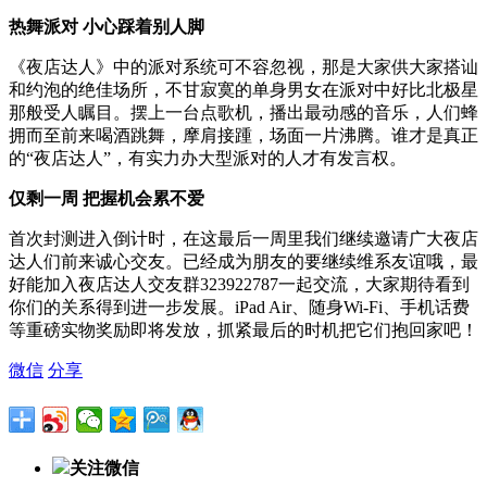
热舞派对 小心踩着别人脚
《夜店达人》中的派对系统可不容忽视，那是大家供大家搭讪
和约泡的绝佳场所，不甘寂寞的单身男女在派对中好比北极星
那般受人瞩目。摆上一台点歌机，播出最动感的音乐，人们蜂
拥而至前来喝酒跳舞，摩肩接踵，场面一片沸腾。谁才是真正
的“夜店达人”，有实力办大型派对的人才有发言权。
仅剩一周 把握机会累不爱
首次封测进入倒计时，在这最后一周里我们继续邀请广大夜店
达人们前来诚心交友。已经成为朋友的要继续维系友谊哦，最
好能加入夜店达人交友群323922787一起交流，大家期待看到
你们的关系得到进一步发展。iPad Air、随身Wi-Fi、手机话费
等重磅实物奖励即将发放，抓紧最后的时机把它们抱回家吧！
微信
分享
关注微信