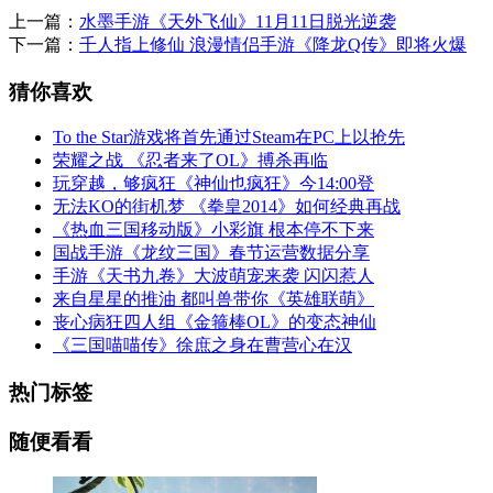
上一篇：
水墨手游《天外飞仙》11月11日脱光逆袭
下一篇：
千人指上修仙 浪漫情侣手游《降龙Q传》即将火爆
猜你喜欢
To the Star游戏将首先通过Steam在PC上以抢先
荣耀之战 《忍者来了OL》搏杀再临
玩穿越，够疯狂《神仙也疯狂》今14:00登
无法KO的街机梦 《拳皇2014》如何经典再战
《热血三国移动版》小彩旗 根本停不下来
国战手游《龙纹三国》春节运营数据分享
手游《天书九卷》大波萌宠来袭 闪闪惹人
来自星星的推油 都叫兽带你《英雄联萌》
丧心病狂四人组《金箍棒OL》的变态神仙
《三国喵喵传》徐庶之身在曹营心在汉
热门标签
随便看看