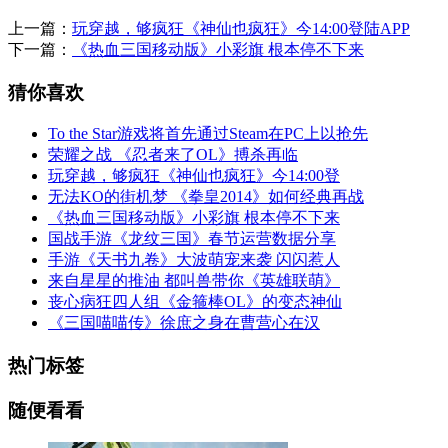
上一篇：
玩穿越，够疯狂《神仙也疯狂》今14:00登陆APP
下一篇：
《热血三国移动版》小彩旗 根本停不下来
猜你喜欢
To the Star游戏将首先通过Steam在PC上以抢先
荣耀之战 《忍者来了OL》搏杀再临
玩穿越，够疯狂《神仙也疯狂》今14:00登
无法KO的街机梦 《拳皇2014》如何经典再战
《热血三国移动版》小彩旗 根本停不下来
国战手游《龙纹三国》春节运营数据分享
手游《天书九卷》大波萌宠来袭 闪闪惹人
来自星星的推油 都叫兽带你《英雄联萌》
丧心病狂四人组《金箍棒OL》的变态神仙
《三国喵喵传》徐庶之身在曹营心在汉
热门标签
随便看看