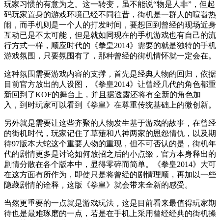
玩家习惯的有意为之。这一转变，虽不能说“物是人非”，但起
码玩家置身的游戏环境已经不同往昔，街机是一群人的喧嚣热
闹，而手机则是一个人的打发时间，要想回到曾经的现场近身
互动已是不太可能，但是就如同现在的手机游戏也有自己的流
行方式一样，顺应时代的《拳皇2014》需要的就是独特的手机
游戏氛围，只要氛围有了，那种曾经的街机情怀就一定会在。
这种氛围需要游戏内容的支撑，首先是经典人物的回归，依据
目前官方放出的人设图，《拳皇2014》让曾经几代的角色都重
新回到了KOF的舞台上，并且据透露还将有全新的角色加
入，到时玩家可以看到《拳皇》在尊重传统基础上的微创新。
另外就是需要让这些齐聚的人物发生基于游戏的故事，在曾经
的街机时代，玩家记住了草薙和八神两家的恩怨情仇，以及期
待97版本大蛇这个重要人物的重现，但不可否认的是，街机年
代的剧情更多是讨论如何放招之后的小点缀，官方本身释出的
剧情分散在各个版本中，显得零碎而简单。《拳皇2014》大可
在这方面有所作为，即使只是将曾经的剧情理顺，再加以一些
隐藏剧情的诠释，这版《拳皇》就会带来全新的感受。
当然更重要的一点就是游戏玩法，这是目前看来最值得玩家期
待也是最难琢磨的一点，若是在手机上采用曾经经典的街机操