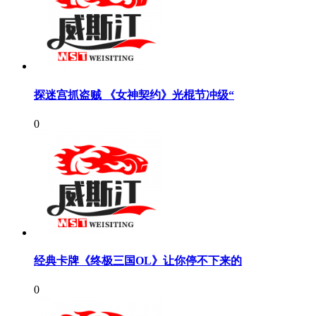
探迷宫抓盗贼 《女神契约》光棍节冲级“
0
经典卡牌《终极三国OL》让你停不下来的
0