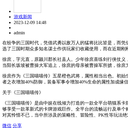
游戏新闻
2023-12-09 14:48
admin
在纷争的三国时代，凭借武勇以敌万人的猛将比比皆是，而凭
选了三国时期众多知名谋士作供玩家们收藏使用，而在近期刚
徐庶，字元直，原颍川郡长社县人。少年徐庶喜练剑行侠仗义
当阳长坂坡被曹操大军追上，徐庶的母亲被曹操军所掳，徐庶
徐庶作为《三国喵喵传》五星橙色武将，属性相当出色。初始生命3
者之衣增加40%防御，装备军事令增加40%生命的属性加成
关于《三国喵喵传》
《三国喵喵传》是由中娱在线倾力打造的一款全平台萌猫系卡牌
够享受一款革新式的卡牌游戏巨作。全平台的流畅运行及单个
对其怜惜不已，当中所涉及的策略性、冒险性、PK性等玩法绝
微信
分享