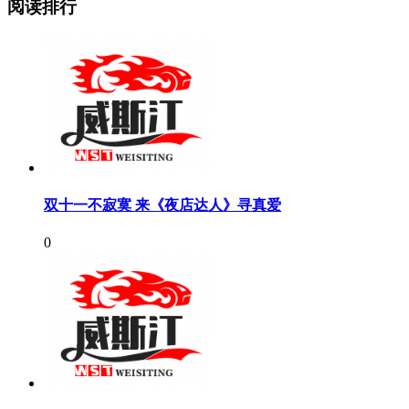
阅读排行
双十一不寂寞 来《夜店达人》寻真爱
0