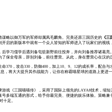
借谋略以御万军的军师却属凤毛麟角。完美还原三国历史的
《三
刚开启的新版本中就有一个众人皆知的军师进入了玩家们的视线
，后学习儒学后遇刘备屯驻新野前往投奔，并向刘备推荐诸葛亮
为了保全母亲，辞别刘备，前往曹营。从此，身在曹营心在汉的
70，攻击330，防御400，加上10、9、12的成长率，配合
缘信息，将大大提升其作战能力，让你在称霸喵星球的道路上更进
游戏《三国喵喵传》，采用了国际上领先的LAYA8技术，缩
账号多端互通的形式，给予你最完美、便捷的娱乐体验。策略兼
对十足。