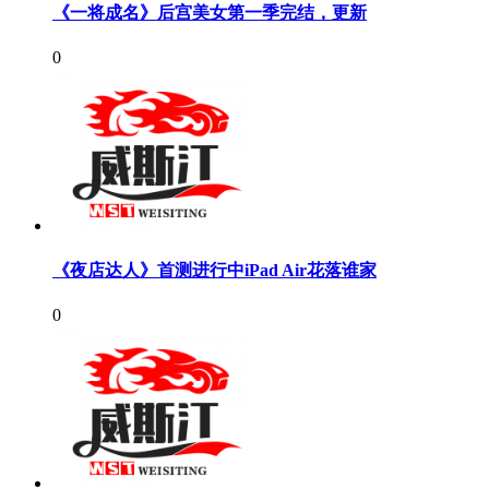
《一将成名》后宫美女第一季完结，更新
0
《夜店达人》首测进行中iPad Air花落谁家
0