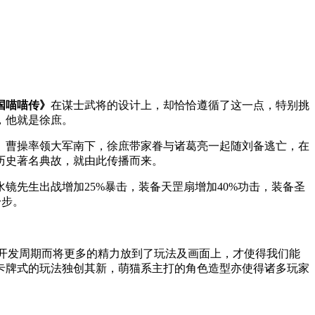
国喵喵传》
在谋士武将的设计上，却恰恰遵循了这一点，特别挑
，他就是徐庶。
。曹操率领大军南下，徐庶带家眷与诸葛亮一起随刘备逃亡，在
历史著名典故，就由此传播而来。
与水镜先生出战增加25%暴击，装备天罡扇增加40%功击，装备圣
一步。
短开发周期而将更多的精力放到了玩法及画面上，才使得我们能
卡牌式的玩法独创其新，萌猫系主打的角色造型亦使得诸多玩家