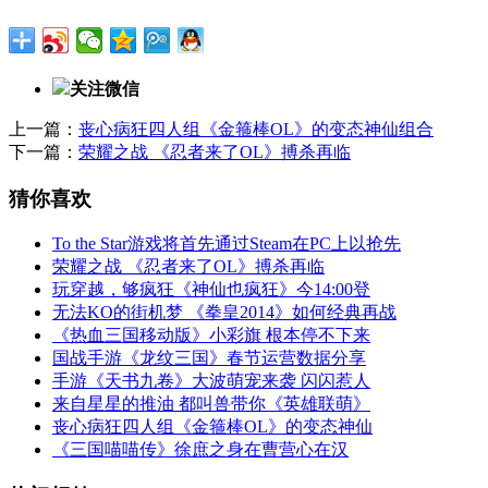
关注微信
上一篇：
丧心病狂四人组《金箍棒OL》的变态神仙组合
下一篇：
荣耀之战 《忍者来了OL》搏杀再临
猜你喜欢
To the Star游戏将首先通过Steam在PC上以抢先
荣耀之战 《忍者来了OL》搏杀再临
玩穿越，够疯狂《神仙也疯狂》今14:00登
无法KO的街机梦 《拳皇2014》如何经典再战
《热血三国移动版》小彩旗 根本停不下来
国战手游《龙纹三国》春节运营数据分享
手游《天书九卷》大波萌宠来袭 闪闪惹人
来自星星的推油 都叫兽带你《英雄联萌》
丧心病狂四人组《金箍棒OL》的变态神仙
《三国喵喵传》徐庶之身在曹营心在汉