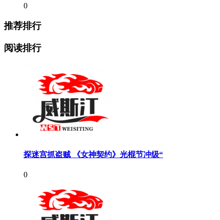
0
推荐排行
阅读排行
探迷宫抓盗贼 《女神契约》光棍节冲级“
0