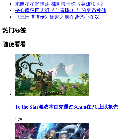
来自星星的推油 都叫兽带你《英雄联萌》
丧心病狂四人组《金箍棒OL》的变态神仙
《三国喵喵传》徐庶之身在曹营心在汉
热门标签
随便看看
To the Star游戏将首先通过Steam在PC上以抢先
178