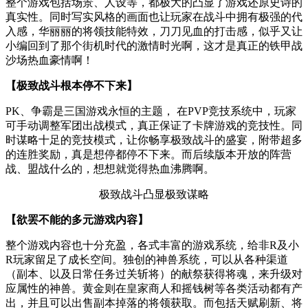
整个游戏包括场景、人设等，都极大的凸显了游戏还原史诗的
真实性。同时写实风格的画面也让玩家在战斗中拥有极强的代
入感，华丽丽的将领技能特效，刀刀见血的打击感，似乎又让
小编回到了那个街机时代的激情时光啊，这才是真正的铁甲战
沙场热血豪情啊！
【极致战斗根本停不下来】
PK、争霸是三国游戏永恒的主题， 在PVP竞技系统中，玩家
可手动调整军团出战模式，真正保证了卡牌游戏的竞技性。同
时谋略十足的竞技模式，让你畅享极致战斗的盛宴，附带超多
的连胜奖励，真是想停都停不下来。而后续版本开放的阵营
战、盟战什么的，想想就觉得热血沸腾啊。
极致战斗凸显极致谋略
【欲罢不能的多元游戏内容】
整个游戏内容也十分充盈，各式丰富的游戏系统，给非R及小
R玩家留足了成长空间。独创的神兽系统，可以从各种渠道
（副本、以及日常任务过关斩将）的献祭获得将魂，来升级对
应属性的神兽。黄金则在皇家商人和摇钱树等各类活动都有产
出，并且可以出售副本掉落的将领获取。而包括天赋刷新、将