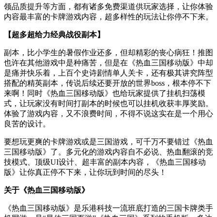
领品质提升等方面，都有诸多免费渠道供玩家选择，让你体验
内容最丰富的卡牌游戏内容，超多样性的玩法让你停不下来。
【超多超给力经典战役副本】
副本，比小学生的暑假作业还多，但却精彩的丧心病狂！推图
也许在其他游戏中是种痛苦，但是在《热血三国移动版》中却
是痛并快乐着，上百个史诗剧情单人关卡，还有极其讲究阵型
搭配的精英副本，传说后续还要开放的世界boss，根本停不下
来啊！同时《热血三国移动版》也给玩家提供了挂机扫荡模
式，让玩家没有时间打副本的时候也可以挂机收获丰厚奖励。
体验了游戏内容，又不浪费时间，不得不说这实在是一个用心
良苦的设计。
要想玩更爽的卡牌游戏或是三国游戏，可千万不要错过《热血
三国移动版》了。多元化的游戏内容自不必说、热血翻滚的竞
技模式、顶级UI设计、超丰富的副本内容，《热血三国移动
版》让你真正停不下来，让你玩到时间的尽头！
关于《热血三国移动版》
《热血三国移动版》是乐港科技一流班底打造的三国卡牌类手