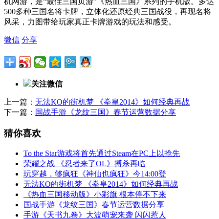
机网游，是“最佳三国页游”《热血三国》系列的手机版。多达
500多种三国名将卡牌，立体化还原经典三国战役，再现名将
风采，力图带给玩家真正卡牌游戏的玩法和感受。
微信
分享
关注微信
上一篇：
无法KO的街机梦 《拳皇2014》如何经典再战
下一篇：
国战手游《龙纹三国》春节运营数据分享
猜你喜欢
To the Star游戏将首先通过Steam在PC上以抢先
荣耀之战 《忍者来了OL》搏杀再临
玩穿越，够疯狂《神仙也疯狂》今14:00登
无法KO的街机梦 《拳皇2014》如何经典再战
《热血三国移动版》小彩旗 根本停不下来
国战手游《龙纹三国》春节运营数据分享
手游《天书九卷》大波萌宠来袭 闪闪惹人