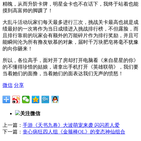
精魄，从而升阶卡牌，明星金卡也不在话下，我终于站着也能
摸到高富帅的脚踝了！
大乱斗活动玩家们每天最多进行三次，挑战关卡最高也就是成
绩最好的一次将作为当日成绩进入挑战排行榜，不但露脸，而
且排行靠前的玩家会有额外的万能碎片作为排行奖励，并且可
能瞬间沦为所有撸友钦慕的对象，届时千万块肥皂将毫不犹豫
的向你砸来！
所以，各位高手，面对开了房却打开电脑看《来自星星的你》
的不懂得珍惜的姑娘，请拿出手机打开《英雄联萌》，我们要
当着她们的面撸，当着她们的面表达我们无声的愤怒！
微信
分享
关注微信
上一篇：
手游《天书九卷》大波萌宠来袭 闪闪惹人爱
下一篇：
丧心病狂四人组《金箍棒OL》的变态神仙组合