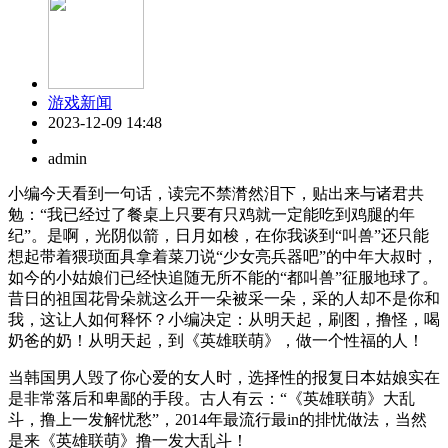
游戏新闻
2023-12-09 14:48
admin
小编今天看到一句话，读完不禁潸然泪下，贴出来与诸君共
勉：“我已经过了餐桌上只要有只鸡就一定能吃到鸡腿的年
纪”。是啊，光阴似箭，日月如梭，在你我谈到“叫兽”还只能
想起带着猥琐面具拿着菜刀说“少女亮兵器吧”的中年大叔时，
如今的小姑娘们已经快追随无所不能的“都叫兽”征服地球了。
昔日的祖国花骨朵就这么开一朵被采一朵，采的人却不是你和
我，这让人如何释怀？小编决定：从明天起，刷图，撸怪，喝
奶爸的奶！从明天起，到《英雄联萌》，做一个性福的人！
当韩国男人毁了你心爱的女人时，选择性的报复日本姑娘实在
是非常落后和卑鄙的手段。古人有云：“《英雄联萌》大乱
斗，撸上一发解忧愁”，2014年最流行最in的排忧做法，当然
是来《英雄联萌》撸一发大乱斗！