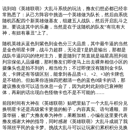
说到咱《英雄联萌》大乱斗系统的玩法，撸友们想必都已经非
常熟悉了：从己方阵容中挑选一个英雄做为队长，然后由系统
随机匹配四个新英雄做基友，组建五人战队，然后开启乱斗之
旅。要说这其中的乐趣，当然是在于这随机的队友“有坑有大
神，有妞有暴丑”上了。
随机英雄从蓝色到紫色到金色分三大品质，其中最牛逼的当然
是金色明星卡牌，战斗力超群，无论是T是奶是输出，那都是
战队牛逼闪闪的绝对主力，要是随到了简直就是福星高照列祖
列宗保佑人品爆棚，那时撸友们即使马上出去裸奔相信小区的
摄像头也是拍不到的，相当给力；不过即便没有随到金卡队
友，卡牌还有等级区别，能拿到各品质+1、+2、+3的卡牌也
是不错的。但如果你连抽四把都清一色的蓝色0级卡的话，那
建议撸友你可以适当休息一会了，因为此时此刻你已衰神附
体，再刷的话出现白色怪物卡也不是不可能的……
前段时间有大神在《英雄联萌》贴吧里贴了一个大乱斗积分兑
换明星卡还是高级紫卡更值的帖子，内容真实、语句通顺、辞
藻华丽，被广大撸友奉为神作，果断加精，小编在这里要代表
撸友感谢大神的指导，同时感谢《英雄联萌》大乱斗成就了我
等屌丝平民的金卡梦。挑战大乱斗可以让玩家们累积积分兑换