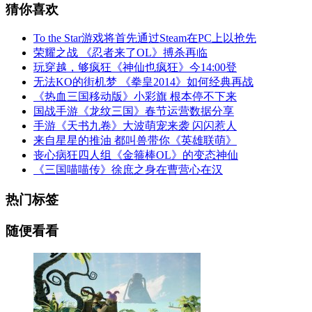
猜你喜欢
To the Star游戏将首先通过Steam在PC上以抢先
荣耀之战 《忍者来了OL》搏杀再临
玩穿越，够疯狂《神仙也疯狂》今14:00登
无法KO的街机梦 《拳皇2014》如何经典再战
《热血三国移动版》小彩旗 根本停不下来
国战手游《龙纹三国》春节运营数据分享
手游《天书九卷》大波萌宠来袭 闪闪惹人
来自星星的推油 都叫兽带你《英雄联萌》
丧心病狂四人组《金箍棒OL》的变态神仙
《三国喵喵传》徐庶之身在曹营心在汉
热门标签
随便看看