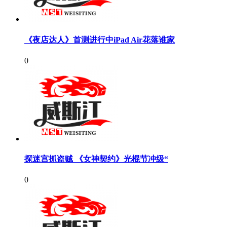
《夜店达人》首测进行中iPad Air花落谁家
0
探迷宫抓盗贼 《女神契约》光棍节冲级“
0