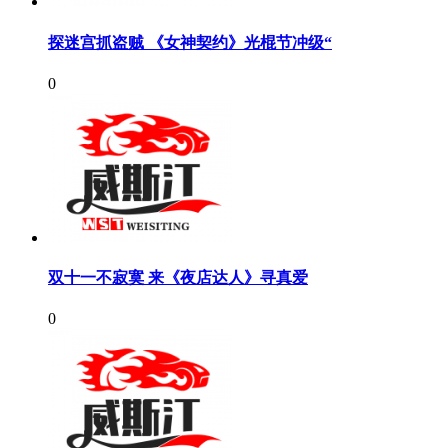
探迷宫抓盗贼 《女神契约》光棍节冲级“
0
双十一不寂寞 来《夜店达人》寻真爱
0