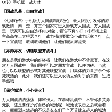
Q传》手机版一战方休！
【国战风暴，自由宣战】
《七雄Q传》手机版万人国战精彩绝伦，最大限度引发你的游
戏激情！秦、楚、齐三个国家可进入游戏万人国战。万人国战
里，玩家可以自由选择PK对象，看谁不爽？打！排行榜上君
主高高在上太得瑟？打！战力强想要欺负小战力玩家？打！点
一下宣战键，教训教训他们，让他们屁滚尿流去！
【亦师亦友，切磋联盟齐战斗】
朋友是我们游戏中的好搭档，让我们在游戏中不曾寂寞。在这
次万人国战中，我们同样可以对朋友宣战，以便切磋。当然，
也可以以联盟的形式对其他联盟宣战，用集体的力量拼杀个你
死我活的！此外，我们还可以进入农场去偷对手的东西，过把
手瘾哦！
【保护城池，小心失火】
万人国战浩浩荡荡，阵容强大。在群雄乱战中，不管你多英勇
无敌，还是要保护好自己的城池呢！城池被攻击之后就会着
火，熊熊烈火烧起的不仅是友友们千辛万苦建立起来的城池，