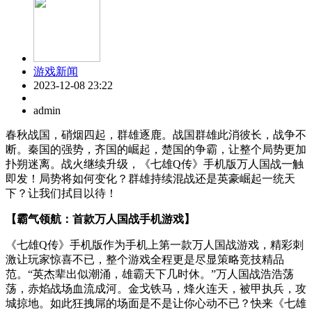
游戏新闻
2023-12-08 23:22
admin
春秋战国，硝烟四起，群雄逐鹿。战国群雄此消彼长，战争不
断。秦国的强势，齐国的崛起，楚国的争霸，让整个局势更加
扑朔迷离。战火继续升级，《七雄Q传》手机版万人国战一触
即发！局势将如何变化？群雄持续混战还是英豪崛起一统天
下？让我们拭目以待！
【霸气领航：首款万人国战手机游戏】
《七雄Q传》手机版作为手机上第一款万人国战游戏，精彩刺
激让玩家惊喜不已，整个游戏全程更是尽显策略竞技精品
范。“英杰辈出似潮涌，雄霸天下几时休。”万人国战浩浩荡
荡，赤焰战场血流成河。金戈铁马，烽火连天，被甲执兵，攻
城掠地。如此狂拽屌的场面是不是让你心动不已？快来《七雄