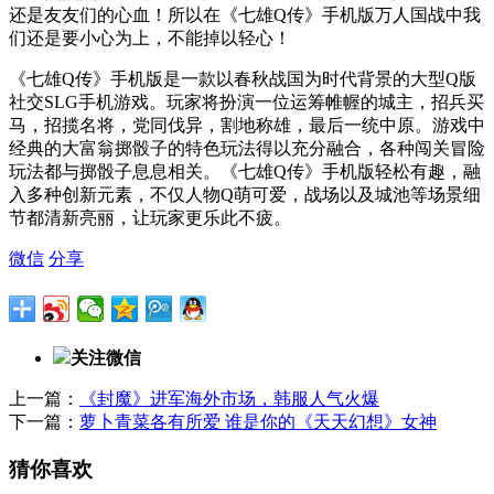
还是友友们的心血！所以在《七雄Q传》手机版万人国战中我
们还是要小心为上，不能掉以轻心！
《七雄Q传》手机版是一款以春秋战国为时代背景的大型Q版
社交SLG手机游戏。玩家将扮演一位运筹帷幄的城主，招兵买
马，招揽名将，党同伐异，割地称雄，最后一统中原。游戏中
经典的大富翁掷骰子的特色玩法得以充分融合，各种闯关冒险
玩法都与掷骰子息息相关。《七雄Q传》手机版轻松有趣，融
入多种创新元素，不仅人物Q萌可爱，战场以及城池等场景细
节都清新亮丽，让玩家更乐此不疲。
微信
分享
关注微信
上一篇：
《封魔》进军海外市场，韩服人气火爆
下一篇：
萝卜青菜各有所爱 谁是你的《天天幻想》女神
猜你喜欢