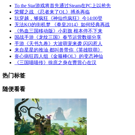
To the Star游戏将首先通过Steam在PC上以抢先
荣耀之战 《忍者来了OL》搏杀再临
玩穿越，够疯狂《神仙也疯狂》今14:00登
无法KO的街机梦 《拳皇2014》如何经典再战
《热血三国移动版》小彩旗 根本停不下来
国战手游《龙纹三国》春节运营数据分享
手游《天书九卷》大波萌宠来袭 闪闪惹人
来自星星的推油 都叫兽带你《英雄联萌》
丧心病狂四人组《金箍棒OL》的变态神仙
《三国喵喵传》徐庶之身在曹营心在汉
热门标签
随便看看