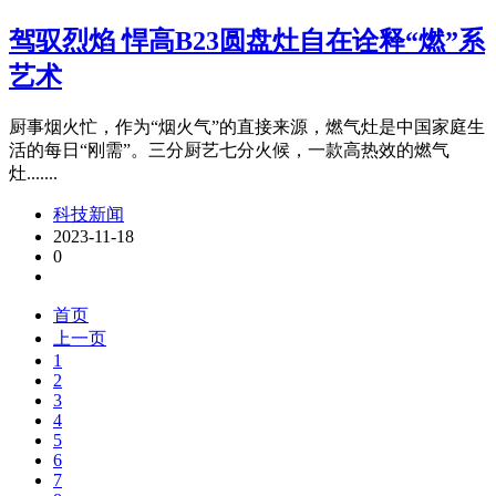
驾驭烈焰 悍高B23圆盘灶自在诠释“燃”系
艺术
厨事烟火忙，作为“烟火气”的直接来源，燃气灶是中国家庭生
活的每日“刚需”。三分厨艺七分火候，一款高热效的燃气
灶.......
科技新闻
2023-11-18
0
首页
上一页
1
2
3
4
5
6
7