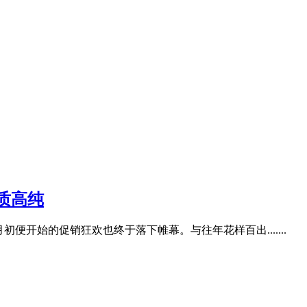
质高纯
初便开始的促销狂欢也终于落下帷幕。与往年花样百出.......